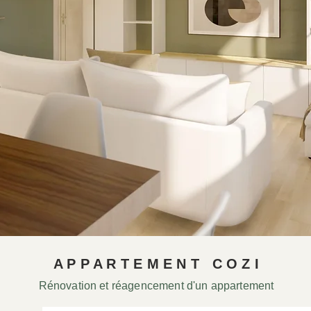
A P P A R T E M E N T C O Z I
Rénovation et réagencement d'un appartement