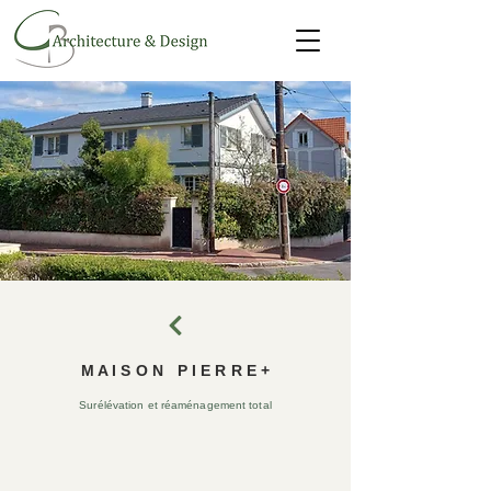
M A I S O N P I E R R E +
Surélévation et réaménagement total