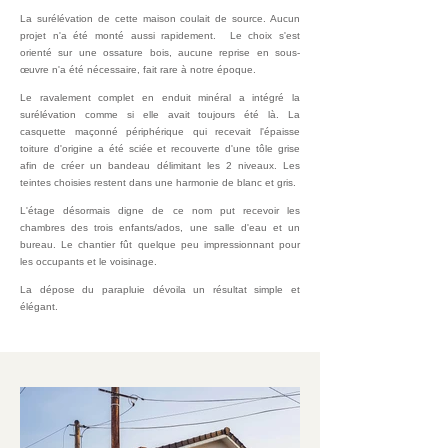
La surélévation de cette maison coulait de source. Aucun
projet n'a été monté aussi rapidement.
Le choix s'est
orienté sur une ossature bois, aucune reprise en sous-
œuvre n'a été nécessaire, fait rare à notre époque.
Le ravalement complet en enduit minéral a intégré la
surélévation comme si elle avait toujours été là. La
casquette maçonné périphérique qui recevait l'épaisse
toiture d'origine a été sciée et recouverte d'une tôle grise
afin de créer un bandeau délimitant les 2 niveaux.
Les
teintes choisies restent dans une harmonie de blanc et gris.
L'étage désormais digne de ce nom put recevoir les
chambres des trois enfants/ados, une salle d'eau et un
bureau.
Le chantier fût quelque peu impressionnant pour
les occupants et le voisinage.
La dépose du parapluie dévoila un résultat simple et
élégant.