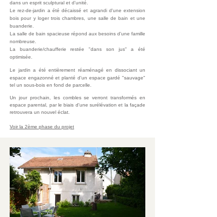
dans un esprit sculptural et d'unité.
Le rez-de-jardin a été décaissé et agrandi d'une extension
bois pour y loger trois chambres, une salle de bain et une
buanderie.
La salle de bain spacieuse répond aux besoins d'une famille
nombreuse.
La buanderie/chaufferie restée "dans son jus" a été
optimisée.
Le jardin a été
entièrement réaménagé en dissociant un
espace engazonné et planté d'un espace gardé "sauvage"
tel un sous-bois en fond de parcelle.
Un jour prochain, les combles se verront transformés en
espace parental, par le biais d'une surélévation et la façade
retrouvera un nouvel éclat.
Voir la 2ème phase du projet