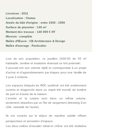
Livraison : 2011
Localisation : Chatou
Année du bâti d'origine : entre 1930 - 1950
Surface de plancher : 130 m²
Montant des travaux : 140 000 € HT
Mission : complète
Maître d'Œuvre : CB Architecture & Design
Maître d'ouvrage : Particulier
Lors de son acquisition, ce pavillon 1930-50 de 55 m²
habitable, sombre et insalubre réservait un fort potentiel.
Il pouvait voir son volume triplé et correspondait à un projet
d'achat et d'agrandissement par étapes pour une famille de
2 puis 3 enfants.
Les espaces étriqués du RDC surélevé ont été entièrement
ouverts et réagencés dans un esprit loft inondé de lumière
de part et d'autre de la maison.
L'entrée et la cuisine sont dans un même volume,
seulement séparées par un îlot de rangement (dressing d'un
côté, vaisselle de l'autre).
Ils ont ouverts sur le séjour de manière subtile offrant
perspectives et sensation d'espace.
Les deux volées d'escalier métal et chêne ont été réalisées